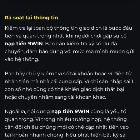
Rà soát lại thông tin
Kiểm tra lại toàn bộ thông tin giao dịch là bước đầu
tiên và quan trọng nhất khi người chơi gặp sự cố
nạp tiền 9WIN
. Bạn cần kiểm tra kỹ số dư đã
chuyển, đảm bảo đúng với mức mà mình muốn gửi
vào hệ thống.
Bạn hãy chú ý kiểm tra số tài khoản hoặc ví điện tử
nhận tiền mà nhà cái cung cấp. Vì chỉ cần nhập sai 1
con số nhỏ cũng có thể khiến giao dịch thất bại
hoặc chuyển nhầm sang tài khoản khác.
Ngoài ra, nội dung
nạp tiền 9WIN
cũng là yếu tố
quan trọng. Vì trong nhiều trường hợp, hệ thống
cần đối chiếu chúng mới có thể cập nhật tiền vào
tài khoản nhanh chóng. Nếu phát hiện bất kỳ sai