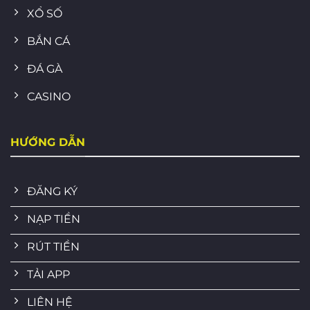
XỔ SỐ
BẮN CÁ
ĐÁ GÀ
CASINO
HƯỚNG DẪN
ĐĂNG KÝ
NẠP TIỀN
RÚT TIỀN
TẢI APP
LIÊN HỆ