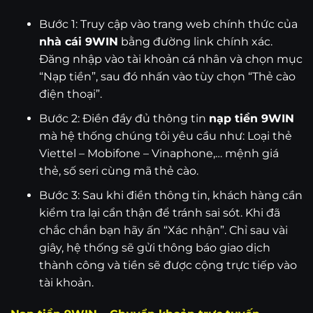
Bước 1: Truy cập vào trang web chính thức của
nhà cái 9WIN
bằng đường link chính xác.
Đăng nhập vào tài khoản cá nhân và chọn mục
“Nạp tiền”, sau đó nhấn vào tùy chọn “Thẻ cào
điện thoại”.
Bước 2: Điền đầy đủ thông tin
nạp tiền 9WIN
mà hệ thống chúng tôi yêu cầu như: Loại thẻ
Viettel – Mobifone – Vinaphone,… mệnh giá
thẻ, số seri cùng mã thẻ cào.
Bước 3: Sau khi điền thông tin, khách hàng cần
kiểm tra lại cẩn thận để tránh sai sót. Khi đã
chắc chắn bạn hãy ấn “Xác nhận”. Chỉ sau vài
giây, hệ thống sẽ gửi thông báo giao dịch
thành công và tiền sẽ được cộng trực tiếp vào
tài khoản.