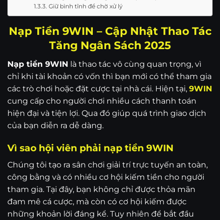
Giữ bình tĩnh để chờ xử lý
Nạp Tiền 9WIN – Cập Nhật Thao Tác
Tăng Ngân Sách 2025
Nạp tiền 9WIN
là thao tác vô cùng quan trọng, vì
chỉ khi tài khoản có vốn thì bạn mới có thể tham gia
các trò chơi hoặc đặt cược tại nhà cái. Hiện tại,
9WIN
cung cấp cho người chơi nhiều cách thanh toán
hiện đại và tiện lợi. Qua đó giúp quá trình giao dịch
của bạn diễn ra dễ dàng.
Vì sao hội viên phải nạp tiền 9WIN
Chúng tôi tạo ra sân chơi giải trí trực tuyến an toàn,
công bằng và có nhiều cơ hội kiếm tiền cho người
tham gia. Tại đây, bạn không chỉ được thỏa mãn
đam mê cá cược, mà còn có cơ hội kiếm được
những khoản lời đáng kể. Tuy nhiên để bắt đầu