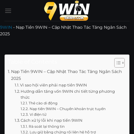
Bỏ
qua
nội
dung
9WIN
-
Nạp Tiền 9WIN – Cập Nhật Thao Tác Tăng Ngân Sách
2025
Table of Contents
Nạp Tiền 9WIN – Cập Nhật Thao Tác Tăng Ngân Sách
2025
Vì sao hội viên phải nạp tiền 9WIN
Hướng dẫn tăng vốn 9WIN chi tiết từng phương
thức
Thẻ cào di động
Nạp tiền 9WIN – Chuyển khoản trực tuyến
Ví điện tử
Cách xử lý lỗi khi nạp tiền 9WIN
Rà soát lại thông tin
Lưu giữ bằng chứng rồi liên hệ hỗ trợ