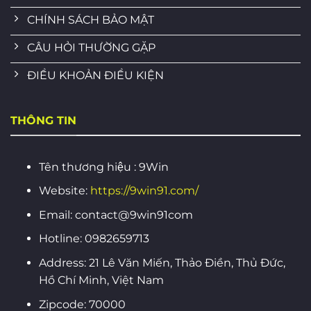
CHÍNH SÁCH BẢO MẬT
CÂU HỎI THƯỜNG GẶP
ĐIỀU KHOẢN ĐIỀU KIỆN
THÔNG TIN
Tên thương hiệu : 9Win
Website:
https://9win91.com/
Email: contact@9win91com
Hotline: 0982659713
Address: 21 Lê Văn Miến, Thảo Điền, Thủ Đức,
Hồ Chí Minh, Việt Nam
Zipcode: 70000