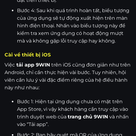
đặt trên thiết bị.
Bước 4: Sau khi quá trình hoàn tất, biểu tượng
của ứng dụng sẽ tự động xuất hiện trên màn
hình điện thoại. Nhấn vào biểu tượng này để
kiểm tra xem ứng dụng có hoạt động mượt
mà và không gặp lỗi truy cập hay không.
Cài về thiết bị iOS
Việc
tải app 9WIN
trên iOS cũng đơn giản như trên
Android, chỉ cần thực hiện vài bước. Tuy nhiên, hội
viên cần lưu ý vài đặc điểm riêng của hệ điều hành
này như nhau:
Bước 1: Hiện tại ứng dụng chưa có mặt trên
App Store, vì vậy khách hàng cần truy cập vào
trình duyệt web của
trang chủ 9WIN
và nhấn
vào “Tải app”.
Bước 2: Bạn hãy quét mã QR của ứng dụng