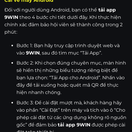
Cài về máy Android
Đối với người dùng Android, bạn có thể
tải app
9WIN
theo 4 bước chi tiết dưới đây. Khi thực hiện
chính xác đảm bảo hội viên sẽ thành công trong 2
phút:
Bước 1: Bạn hãy truy cập trình duyệt web và
vào
9WIN
, sau đó tìm mục “Tải App”.
Bước 2: Khi chọn đúng chuyên mục, màn hình
sẽ hiển thị những biểu tượng riêng biệt để
bạn lựa chọn: “Tải App cho Android”. Nhấn vào
đây để tải xuống hoặc quét mã QR để thực
hiện nhanh chóng.
Bước 3: Để cài đặt mượt mà, khách hàng hãy
vào phần “Cài Đặt” trên máy và tích vào ô “Cho
phép cài đặt từ các ứng dụng không rõ nguồn
gốc” để đảm bảo
tải app 9WIN
được phép cài