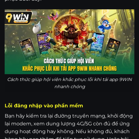
Cách thức giúp hội viên khắc phục lỗi khi tải app 9WIN
nhanh chóng
Lỗi đăng nhập vào phần mềm
Bạn hãy kiểm tra lại đường truyền mạng, khởi động
lại modem, xem dung lượng 4G/5G còn đủ để ứng
dụng hoạt động hay không. Nếu không đủ, khách