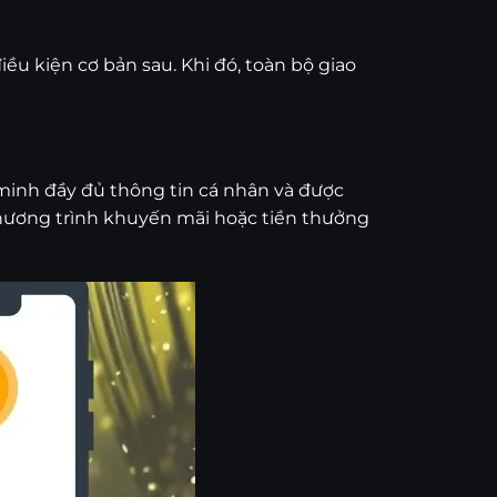
iều kiện cơ bản sau. Khi đó, toàn bộ giao
 minh đầy đủ thông tin cá nhân và được
chương trình khuyến mãi hoặc tiền thưởng