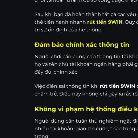
chơi và hoàn thành đủ số vòng cược theo
Sau khi bạn đã hoàn thành tất cả các yêu 
thể tiến hành nhanh
rút tiền 9WIN
. Quy
trì sự ổn định của hệ thống.
Đảm bảo chính xác thông tin
Người chơi cần cung cấp thông tin tài kh
họ và tên chủ tài khoản ngân hàng phải g
đầy đủ, chính xác.
Việc điền sai thông tin khi
rút tiền 9WIN
c
chậm trễ. Điều này không chỉ gây ra rắc 
Không vi phạm hệ thống điều 
Người dùng cần tuân thủ nghiêm ngặt điề
nhiều tài khoản, gian lận cược, thao tún
trọng.