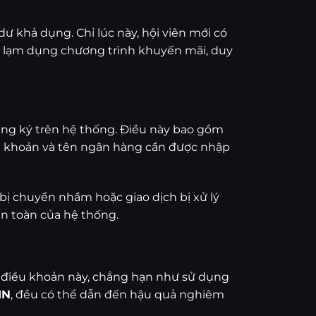
ư khả dụng. Chỉ lúc này, hội viên mới có
c lạm dụng chương trình khuyến mãi, duy
đăng ký trên hệ thống. Điều này bao gồm
tài khoản và tên ngân hàng cần được nhập
ể bị chuyển nhầm hoặc giao dịch bị xử lý
an toàn của hệ thống.
m điều khoản này, chẳng hạn như sử dụng
IN
, đều có thể dẫn đến hậu quả nghiêm