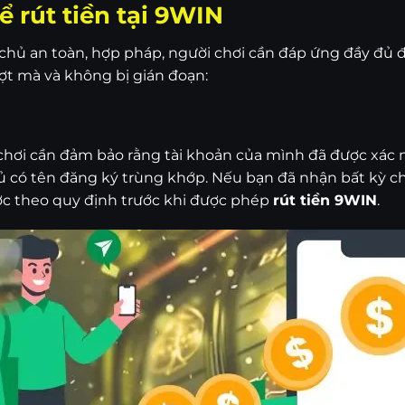
ể rút tiền tại 9WIN
g chủ an toàn, hợp pháp, người chơi cần đáp ứng đầy đủ đ
ợt mà và không bị gián đoạn:
i chơi cần đảm bảo rằng tài khoản của mình đã được xác
hủ có tên đăng ký trùng khớp. Nếu bạn đã nhận bất kỳ 
ợc theo quy định trước khi được phép
rút tiền 9WIN
.