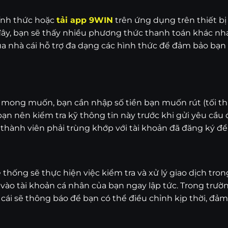
hính thức
hoặc
tải app 9WIN
trên ứng dụng trên thiết b
i đây, bạn sẽ thấy nhiều phương thức thanh toán khác n
của nhà cái hỗ trợ đa dạng các hình thức để đảm bảo b
mong muốn, bạn cần nhập số tiền bạn muốn rút (tối thiể
n nên kiểm tra kỹ thông tin này trước khi gửi yêu cầu để
 thành viên phải trùng khớp với tài khoản đã đăng ký để
ệ thống sẽ thực hiện việc kiểm tra và xử lý giao dịch tro
 vào tài khoản cá nhân của bạn ngay lập tức. Trong trườ
cái sẽ thông báo để bạn có thể điều chỉnh kịp thời, đả