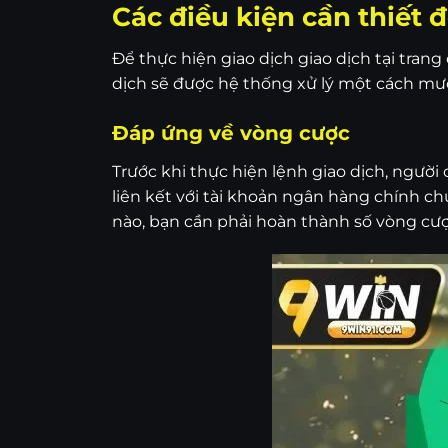
Các điều kiện cần thiết đ
Để thực hiện giao dịch giao dịch tại tran
dịch sẽ được hệ thống xử lý một cách mư
Đáp ứng về vòng cược
Trước khi thực hiện lệnh giao dịch, ngườ
liên kết với tài khoản ngân hàng chính c
nào, bạn cần phải hoàn thành số vòng cư