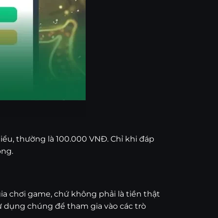
iểu, thường là 100.000 VNĐ. Chỉ khi đáp
óng.
a chơi game, chứ không phải là tiền thật
sử dụng chúng để tham gia vào các trò