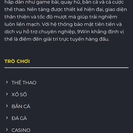
hấp dẫn như game bài, quay hũ, bắn cá và cá cược
thể thao. Nền tảng được thiết kế hiện đại, giao diện
thân thiện và tốc độ mượt mà giúp trải nghiệm
luôn liền mạch. Với hệ thống bảo mật tiên tiến và
dịch vụ hỗ trợ chuyên nghiệp, 9Win khẳng định vị
thế là điểm đến giải trí trực tuyến hàng đầu.
TRÒ CHƠI
THỂ THAO
XỔ SỐ
BẮN CÁ
ĐÁ GÀ
CASINO