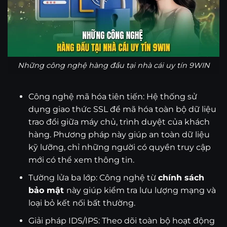
Những công nghệ hàng đầu tại nhà cái uy tín 9WIN
Công nghệ mã hóa tiên tiến: Hệ thống sử
dụng giao thức SSL để mã hóa toàn bộ dữ liệu
trao đổi giữa máy chủ, trình duyệt của khách
hàng. Phương pháp này giúp an toàn dữ liệu
kỹ lưỡng, chỉ những người có quyền truy cập
mới có thể xem thông tin.
Tường lửa ba lớp: Công nghệ từ
chính sách
bảo mật
này giúp kiểm tra lưu lượng mạng và
loại bỏ kết nối bất thường.
Giải pháp IDS/IPS: Theo dõi toàn bộ hoạt động