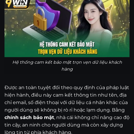
Hệ thống cam kết bảo mật trọn vẹn dữ liệu khách
hàng
Được an toàn tuyệt đối theo quy định của pháp luật
hiện hành, điều này cam kết thông tin như tên, địa
chỉ email, số điện thoại với dữ liệu cá nhân khác của
người dùng sẽ không bị rò rỉ hoặc lạm dụng. Bằng
chính sách bảo mật
, nhà cái không chỉ nâng cao độ
tin cậy, an ninh cho người dùng mà còn xây dựng
lòng tin từ phía khách hàng.