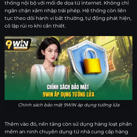
thống nội bộ với mối đe dọa từ internet. Không chỉ
ngăn chặn xâm nhập trái phép. Hệ thống còn liên
tục theo dõi hành vi bất thường, tự động phát hiện,
cô lập rủi ro khi cần thiết.
Chính sách bảo mật 9WIN áp dụng tường lửa
Thêm vào đó, nền tảng còn sử dụng hàng loạt phần
mềm an ninh chuyên dụng từ nhà cung cấp hàng