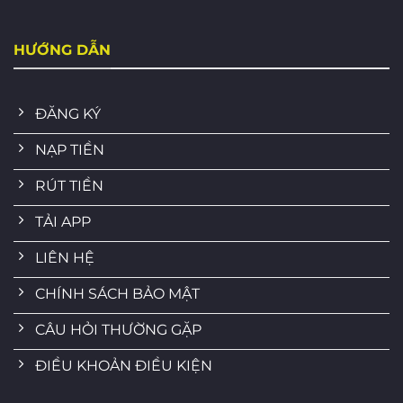
HƯỚNG DẪN
ĐĂNG KÝ
NẠP TIỀN
RÚT TIỀN
TẢI APP
LIÊN HỆ
CHÍNH SÁCH BẢO MẬT
CÂU HỎI THƯỜNG GẶP
ĐIỀU KHOẢN ĐIỀU KIỆN