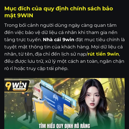
Mục đích của quy định chính sách bảo
mật 9WIN
Trong bối cảnh người dùng ngày càng quan tâm
đến việc bảo vệ dữ liệu cá nhân khi tham gia nền
tảng trực tuyến.
Nhà cái 9win
đặt mục tiêu chính là
tuyệt mật thông tin của khách hàng. Mọi dữ liệu cá
nhân, từ tên, địa chỉ đến lịch sử nạp/
rút tiền 9win
,
đều được lưu trữ, xử lý một cách an toàn, ngăn chặn
rò rỉ hoặc truy cập trái phép.