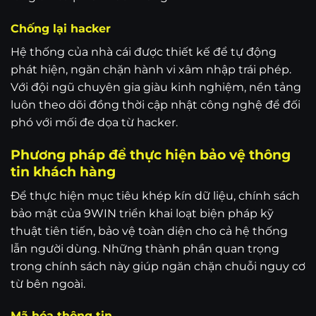
Chống lại hacker
Hệ thống của nhà cái được thiết kế để tự động
phát hiện, ngăn chặn hành vi xâm nhập trái phép.
Với đội ngũ chuyên gia giàu kinh nghiệm, nền tảng
luôn theo dõi đồng thời cập nhật công nghệ để đối
phó với mối đe dọa từ hacker.
Phương pháp để thực hiện bảo vệ thông
tin khách hàng
Để thực hiện mục tiêu khép kín dữ liệu, chính sách
bảo mật của 9WIN triển khai loạt biện pháp kỹ
thuật tiên tiến, bảo vệ toàn diện cho cả hệ thống
lẫn người dùng. Những thành phần quan trọng
trong chính sách này giúp ngăn chặn chuỗi nguy cơ
từ bên ngoài.
Mã hóa thông tin